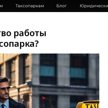
ам
Таксопаркам
Блог
Юридически
тво работы
ксопарка?