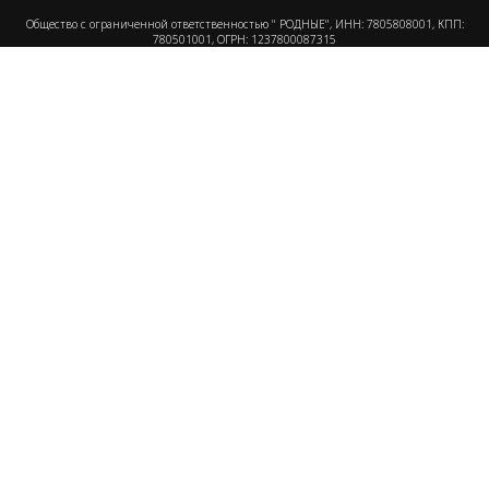
Общество с ограниченной ответственностью " РОДНЫЕ", ИНН: 7805808001, КПП:
780501001, ОГРН: 1237800087315