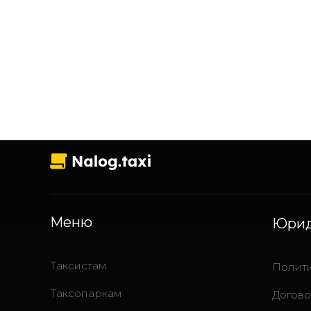
Меню
Юрид
Таксистам
Полити
Таксопаркам
Догов