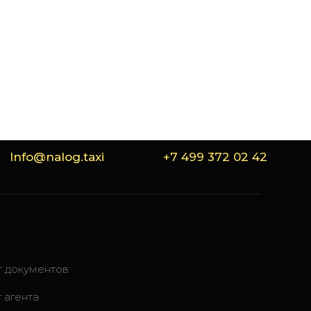
Info@nalog.taxi
+7 499 372 02 42
т документов
 агента