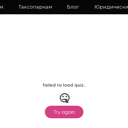
ам
Таксопаркам
Блог
Юридически